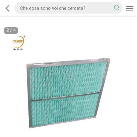
2
/
4