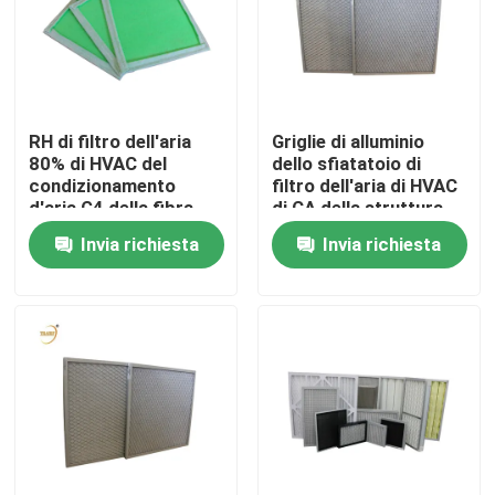
Circa noi
Giro della fabbrica
RH di filtro dell'aria
Griglie di alluminio
80% di HVAC del
dello sfiatatoio di
condizionamento
filtro dell'aria di HVAC
Controllo di qualità
d'aria G4 della fibra
di CA della struttura
sintetica
per l'unità di AHU
Invia richiesta
Invia richiesta
Richieda una citazione
Filtro profondo dalla piega HEPA
Pre filtro dell'aria
Unità di FFU