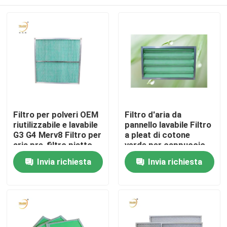
Filtro per polveri OEM
Filtro d'aria da
riutilizzabile e lavabile
pannello lavabile Filtro
G3 G4 Merv8 Filtro per
a pleat di cotone
aria pre-filtro piatto
verde per cappuccio
per AC / HVAC
di flusso laminare
Casa
Invia richiesta
Invia richiesta
Prodotti
Video