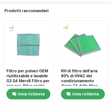
Prodotti raccomandati
Filtro per polveri OEM
RH di filtro dell'aria
riutilizzabile e lavabile
80% di HVAC del
Casa
G3 G4 Merv8 Filtro per
condizionamento
aria pre-filtro piatto
d'aria G4 della fibra
per AC / HVAC
sintetica
Invia richiesta
Invia richiesta
Prodotti
Video