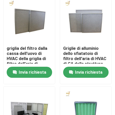
Circa noi
Giro della fabbrica
Controllo di qualità
griglia del filtro dalla
Griglie di alluminio
cassa dell'uovo di
dello sfiatatoio di
HVAC della griglia di
filtro dell'aria di HVAC
Richieda una citazione
filtro dell'aria di
di CA della struttura
ritorno 5um
per l'unità di AHU
Invia richiesta
Invia richiesta
Filtro profondo dalla piega HEPA
Pre filtro dell'aria
Unità di FFU