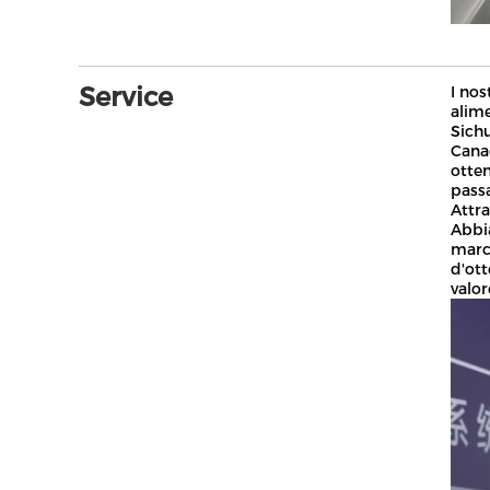
Service
I nos
alime
Sichu
Canad
otten
passa
Attra
Abbia
marca
d'ott
valor