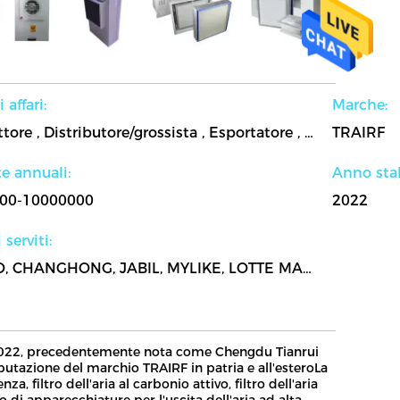
 affari:
Marche:
Produttore , Distributore/grossista , Esportatore , Venditore
TRAIRF
e annuali:
Anno stab
00-10000000
2022
 serviti:
VOLVO, CHANGHONG, JABIL, MYLIKE, LOTTE MART, GANGT, FOXCONN
l 2022, precedentemente nota come Chengdu Tianrui
putazione del marchio TRAIRF in patria e all'esteroLa
a, filtro dell'aria al carbonio attivo, filtro dell'aria