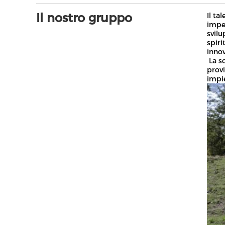
Il nostro gruppo
Il ta
impeg
svil
spiri
inno
La so
provi
impie