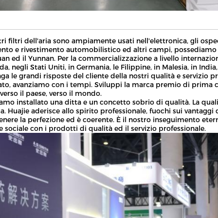
tri filtri dell'aria sono ampiamente usati nell'elettronica, gli osp
nto e rivestimento automobilistico ed altri campi, possediamo i
an ed il Yunnan. Per la commercializzazione a livello internazionale
a, negli Stati Uniti, in Germania, le Filippine, in Malesia, in India
ga le grandi risposte del cliente della nostri qualità e servizio pr
to, avanziamo con i tempi. Sviluppi la marca premio di prima cla
verso il paese, verso il mondo.
mo installato una ditta e un concetto sobrio di qualità. La qualit
. Huajie aderisce allo spirito professionale, fuochi sui vantaggi 
enere la perfezione ed è coerente. È il nostro inseguimento etern
e sociale con i prodotti di qualità ed il servizio professionale.