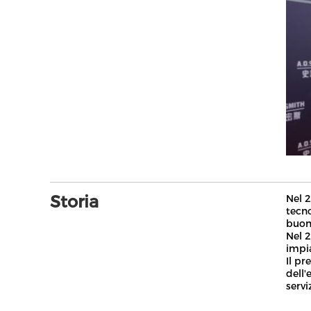
Storia
Nel 2
tecno
buon
Nel 2
impia
Il pr
dell'
servi