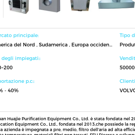
cato principale:
Tipo di
America del Nord , Sudamerica , Europa occidentale , Europa orientale , Asia orientale , Sud-Est asiatico , Medio Oriente , L'Africa , Oceania , In tutto il mondo
 degli impiegati::
Vendit
0~200
50000
ortazione p.c::
Clienti
% - 40%
uan Huajie Purification Equipment Co., Ltd. è stata fondata ne
ication Equipment Co., Ltd., fondata nel 2013,che possiede la re
a azienda è impegnata a pre, medio, filtro dell'aria ad alta efficienz