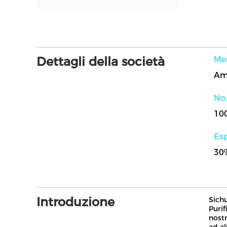
Dettagli della società
Mer
No.
10
Esp
30
Introduzione
Sich
Purif
nostr