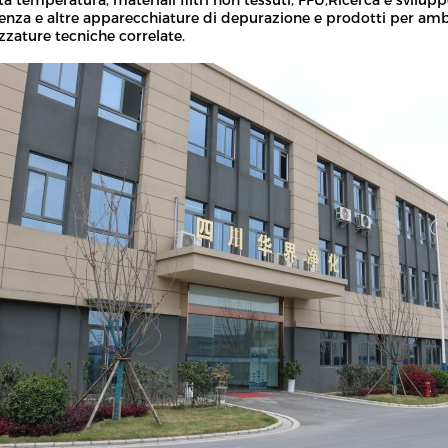
ta temperatura, materiali filtri non tessuti, FFU,Ricerca e svilupp
ienza e altre apparecchiature di depurazione e prodotti per ambie
zzature tecniche correlate.