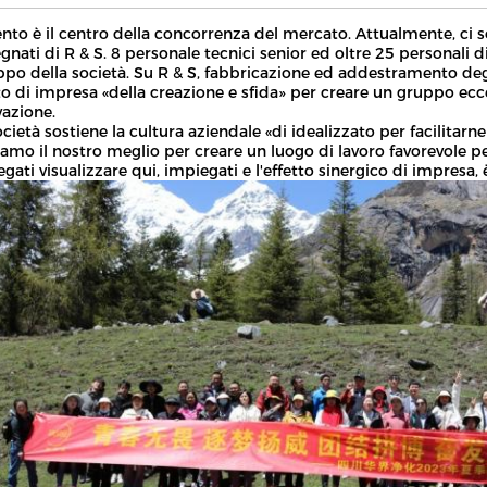
lento è il centro della concorrenza del mercato. Attualmente, ci
nati di R & S. 8 personale tecnici senior ed oltre 25 personali d
uppo della società. Su R & S, fabbricazione ed addestramento d
to di impresa «della creazione e sfida» per creare un gruppo ecce
vazione.
cietà sostiene la cultura aziendale «di idealizzato per facilitarne
amo il nostro meglio per creare un luogo di lavoro favorevole per
gati visualizzare qui, impiegati e l'effetto sinergico di impresa, 