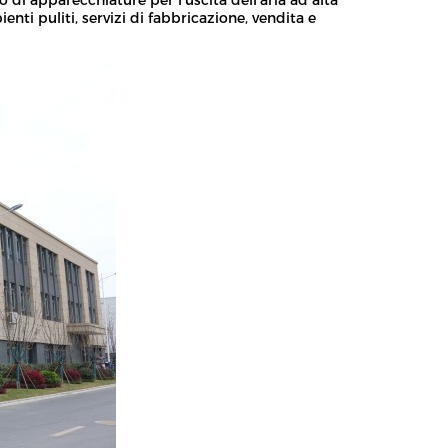
o di apparecchiature per l'uscita dell'aria ad alta
nti puliti, servizi di fabbricazione, vendita e