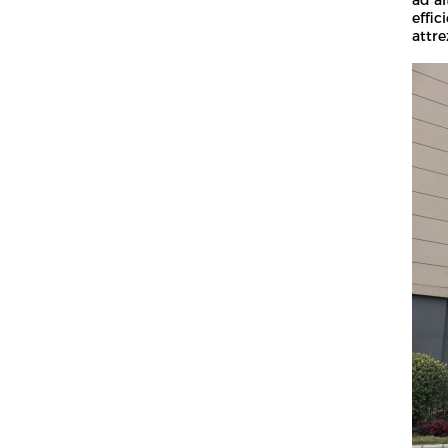
ad al
effic
attre