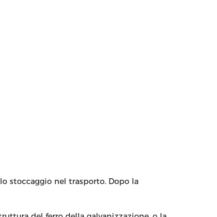
lo stoccaggio nel trasporto. Dopo la
ruttura del ferro della galvanizzazione, o la