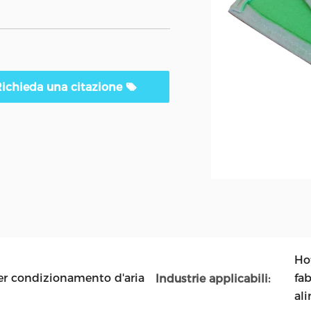
ichieda una citazione
Hot
 per condizionamento d'aria
fab
Industrie applicabili:
al