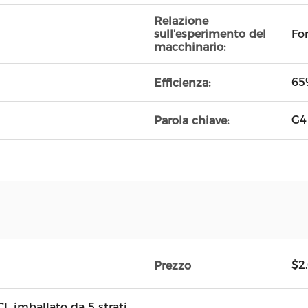
Relazione
Fo
sull'esperimento del
macchinario:
65
Efficienza:
G4 
Parola chiave:
$2
Prezzo
CL imballato da 5 strati