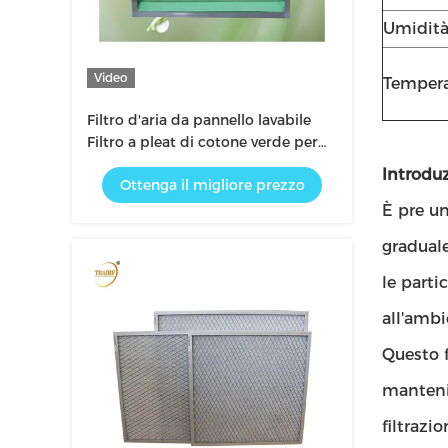
Umidit
Video
Temper
Filtro d'aria da pannello lavabile
Filtro a pleat di cotone verde per
cappuccio di flusso laminare
Introdu
Ottenga il migliore prezzo
È pre un
graduale
le parti
all'ambi
Questo f
manteni
filtrazi