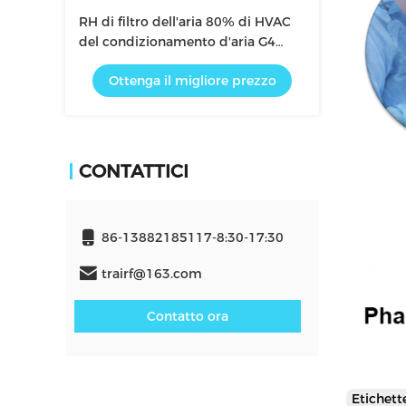
RH di filtro dell'aria 80% di HVAC
del condizionamento d'aria G4
della fibra sintetica
Ottenga il migliore prezzo
CONTATTICI
86-13882185117-8:30-17:30
trairf@163.com
Contatto ora
Etichet