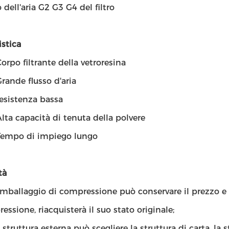
o dell'aria G2 G3 G4 del filtro
istica
orpo filtrante della vetroresina
de flusso d'aria
istenza bassa
 capacità di tenuta della polvere
po di impiego lungo
tà
imballaggio di compressione può conservare il prezzo e 
ssione, riacquisterà il suo stato originale;
ruttura esterna può scegliere la struttura di carta, la st