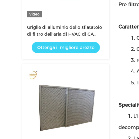
Pre filtr
Video
Caratter
Griglie di alluminio dello sfiatatoio
di filtro dell'aria di HVAC di CA
1.
C
della struttura per l'unità di AHU
Ottenga il migliore prezzo
2. Gran
3. res
4. Alta
5. Tem
Speciali
1.
L'
decompre
2. La st