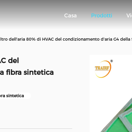
Casa
Prodotti
V
iltro dell'aria 80% di HVAC del condizionamento d'aria G4 della f
AC del
 fibra sintetica
bra sintetica