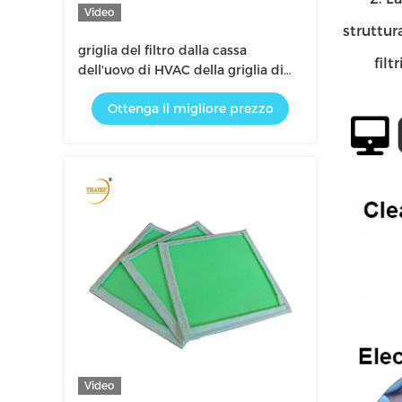
Video
struttur
griglia del filtro dalla cassa
filtri d
dell'uovo di HVAC della griglia di
filtro dell'aria di ritorno 5um
Ottenga il migliore prezzo
Video