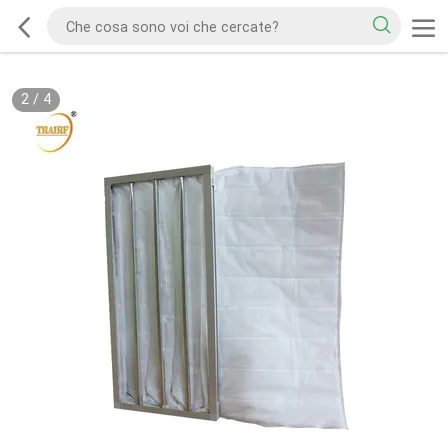
2
/
4