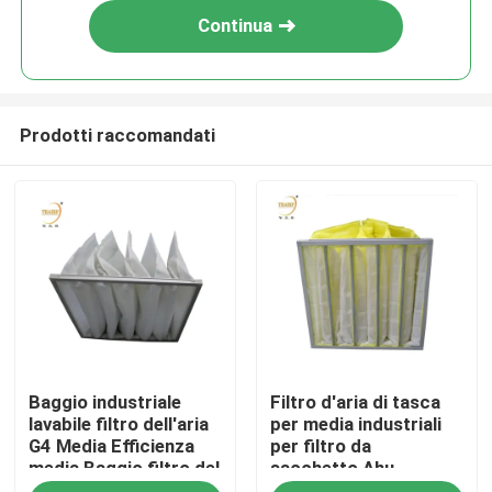
Continua
Prodotti raccomandati
Casa
Baggio industriale
Filtro d'aria di tasca
Prodotti
lavabile filtro dell'aria
per media industriali
G4 Media Efficienza
per filtro da
media Baggio filtro del
sacchetto Ahu
Video
condizionatore d'aria