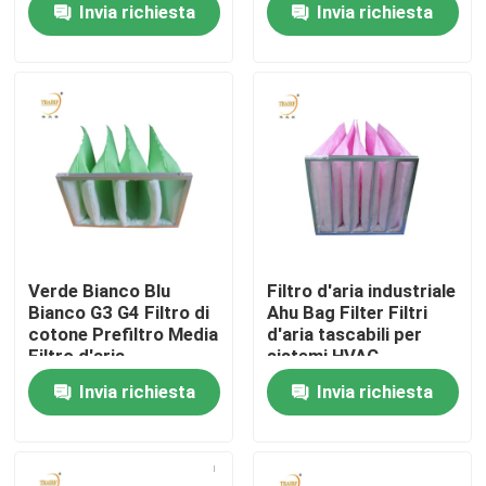
Invia richiesta
Invia richiesta
tascabile per sistema
HVAC
Circa noi
Giro della fabbrica
Controllo di qualità
Richieda una citazione
Verde Bianco Blu
Filtro d'aria industriale
Bianco G3 G4 Filtro di
Ahu Bag Filter Filtri
cotone Prefiltro Media
d'aria tascabili per
Filtro profondo dalla piega HEPA
Filtro d'aria
sistemi HVAC
Invia richiesta
Invia richiesta
Pre filtro dell'aria
Unità di FFU