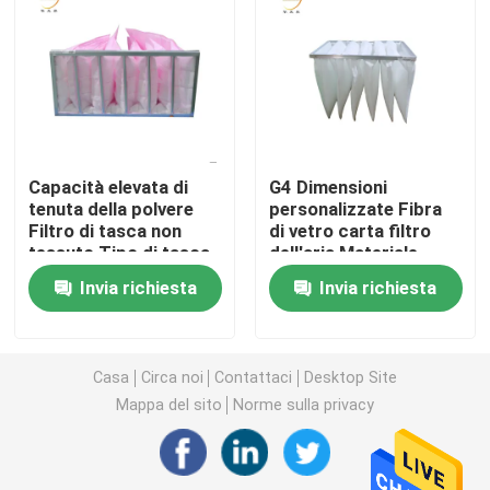
Filtro dell'aria della cabina della pittura
Filtro dell'aria della borsa
Capacità elevata di
G4 Dimensioni
Filtro dell'aria di HEPA
tenuta della polvere
personalizzate Fibra
Filtro di tasca non
di vetro carta filtro
tessuto Tipo di tasca
dell'aria Materiale
Filtro dell'aria di HVAC
elettrostatica
sacchetto filtro
Invia richiesta
Invia richiesta
tascabile per
smaltitore
Filtro dalla guarnizione HEPA del gel
Casa
Circa noi
Contattaci
Desktop Site
Filtro ad alta temperatura da HEPA
Mappa del sito
Norme sulla privacy
Filtro dalla Banca di V