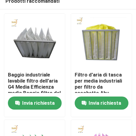
Prodotti raccomandati
Baggio industriale
Filtro d'aria di tasca
lavabile filtro dell'aria
per media industriali
G4 Media Efficienza
per filtro da
media Baggio filtro del
sacchetto Ahu
Casa
condizionatore d'aria
Invia richiesta
Invia richiesta
tascabile per sistema
HVAC
Prodotti
Video