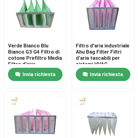
Circa noi
Giro della fabbrica
Verde Bianco Blu
Filtro d'aria industriale
Bianco G3 G4 Filtro di
Ahu Bag Filter Filtri
Controllo di qualità
cotone Prefiltro Media
d'aria tascabili per
Filtro d'aria
sistemi HVAC
Invia richiesta
Invia richiesta
Richieda una citazione
Filtro profondo dalla piega HEPA
Pre filtro dell'aria
Unità di FFU