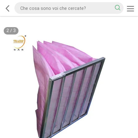
2
/
3