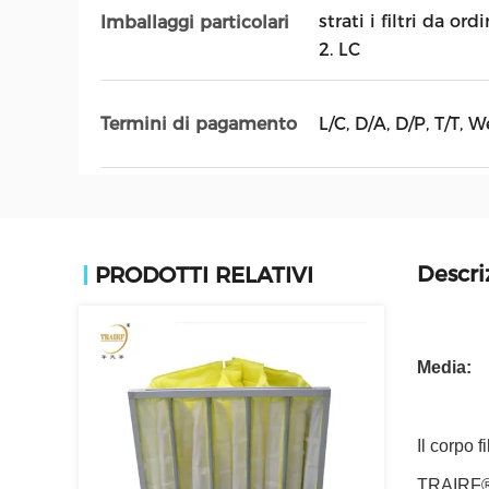
strati i filtri da o
Imballaggi particolari
2. LC
L/C, D/A, D/P, T/T
Termini di pagamento
Descri
PRODOTTI RELATIVI
Media:
Il corpo f
TRAIRF®. 