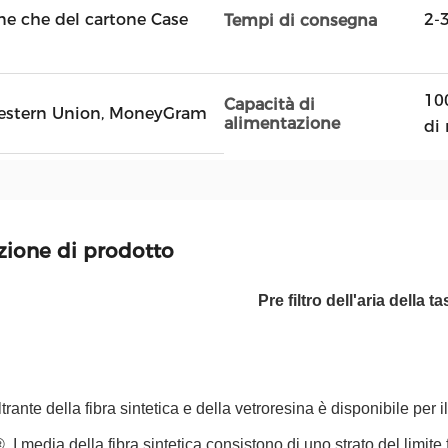
rdine che del cartone Case
2-
Tempi di consegna
100
Capacità di
, Western Union, MoneyGram
alimentazione
di
zione di prodotto
Pre filtro dell'aria della t
iltrante della fibra sintetica e della vetroresina è disponibile per il
I media della fibra sintetica consistono di uno strato del limite fi