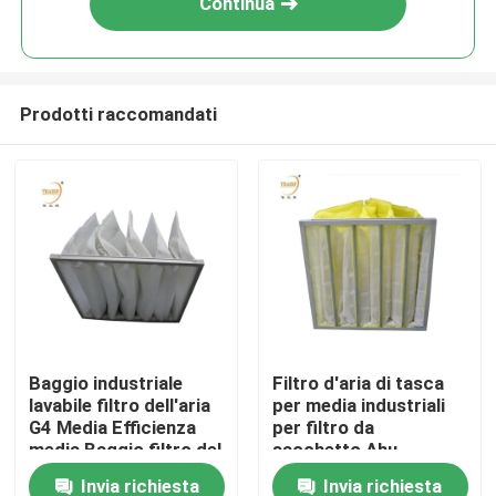
Continua
Prodotti raccomandati
Casa
Baggio industriale
Filtro d'aria di tasca
lavabile filtro dell'aria
per media industriali
Prodotti
G4 Media Efficienza
per filtro da
media Baggio filtro del
sacchetto Ahu
condizionatore d'aria
Invia richiesta
Invia richiesta
Video
tascabile per sistema