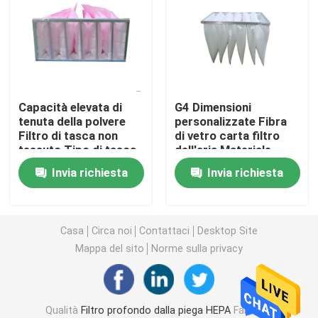
Filtro dell'aria della cabina della pittura
Filtro dell'aria della borsa
Capacità elevata di
G4 Dimensioni
tenuta della polvere
personalizzate Fibra
Filtro dell'aria di HEPA
Filtro di tasca non
di vetro carta filtro
tessuto Tipo di tasca
dell'aria Materiale
elettrostatica
sacchetto filtro
Filtro dell'aria di HVAC
Invia richiesta
Invia richiesta
tascabile per
smaltitore
Filtro dalla guarnizione HEPA del gel
Casa
Circa noi
Contattaci
Desktop Site
Mappa del sito
Norme sulla privacy
Filtro ad alta temperatura da HEPA
Filtro dalla Banca di V
Qualità
Filtro profondo dalla piega HEPA
Fabbrica