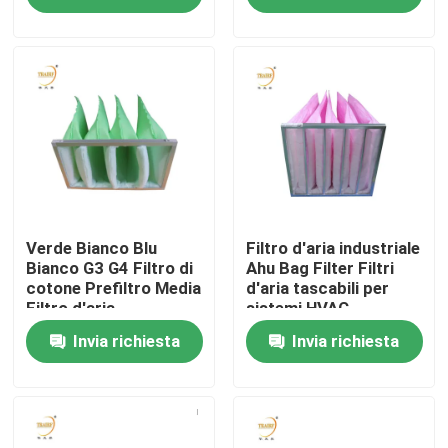
HVAC
Circa noi
Giro della fabbrica
Controllo di qualità
Richieda una citazione
Verde Bianco Blu
Filtro d'aria industriale
Bianco G3 G4 Filtro di
Ahu Bag Filter Filtri
cotone Prefiltro Media
d'aria tascabili per
Filtro d'aria
sistemi HVAC
Filtro profondo dalla piega HEPA
Invia richiesta
Invia richiesta
Pre filtro dell'aria
Unità di FFU