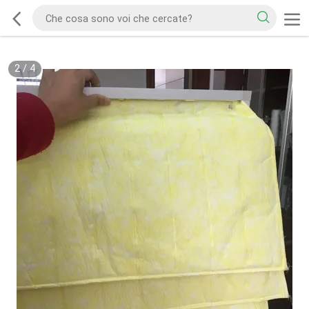
2
/
4