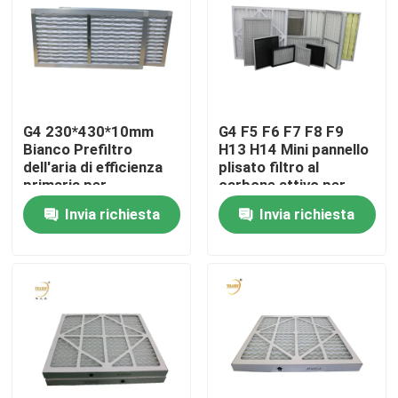
Circa noi
Giro della fabbrica
G4 230*430*10mm
G4 F5 F6 F7 F8 F9
Bianco Prefiltro
H13 H14 Mini pannello
Controllo di qualità
dell'aria di efficienza
plisato filtro al
primaria per
carbone attivo per
condizionatore d'aria
aria condizionata
Invia richiesta
Invia richiesta
Richieda una citazione
domestica
Filtro profondo dalla piega HEPA
Pre filtro dell'aria
Unità di FFU