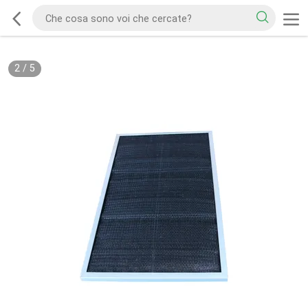
2
/
5