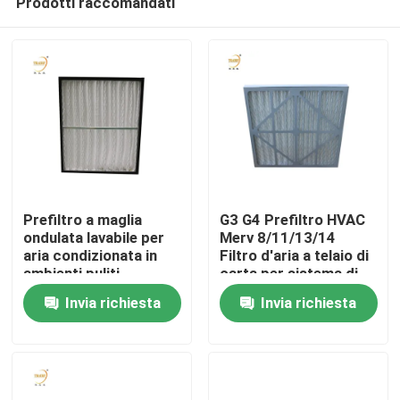
Prodotti raccomandati
Prefiltro a maglia
G3 G4 Prefiltro HVAC
ondulata lavabile per
Merv 8/11/13/14
aria condizionata in
Filtro d'aria a telaio di
ambienti puliti
carta per sistema di
Casa
condizionamento
Invia richiesta
Invia richiesta
d'aria
Prodotti
Video