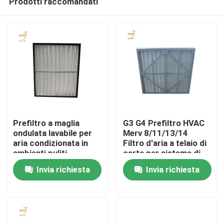
Prodotti raccomandati
Prefiltro a maglia
G3 G4 Prefiltro HVAC
ondulata lavabile per
Merv 8/11/13/14
aria condizionata in
Filtro d'aria a telaio di
ambienti puliti
carta per sistema di
Casa
condizionamento
Invia richiesta
Invia richiesta
d'aria
Prodotti
Video