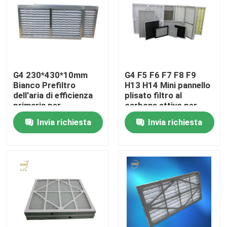
Circa noi
Giro della fabbrica
G4 230*430*10mm
G4 F5 F6 F7 F8 F9
Bianco Prefiltro
H13 H14 Mini pannello
Controllo di qualità
dell'aria di efficienza
plisato filtro al
primaria per
carbone attivo per
condizionatore d'aria
aria condizionata
Invia richiesta
Invia richiesta
Richieda una citazione
domestica
Filtro profondo dalla piega HEPA
Pre filtro dell'aria
Unità di FFU