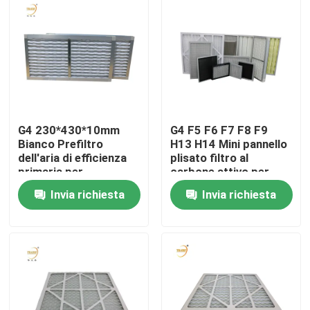
Circa noi
Giro della fabbrica
Controllo di qualità
G4 230*430*10mm
G4 F5 F6 F7 F8 F9
Bianco Prefiltro
H13 H14 Mini pannello
dell'aria di efficienza
plisato filtro al
Richieda una citazione
primaria per
carbone attivo per
condizionatore d'aria
aria condizionata
Invia richiesta
Invia richiesta
domestica
Filtro profondo dalla piega HEPA
Pre filtro dell'aria
Unità di FFU