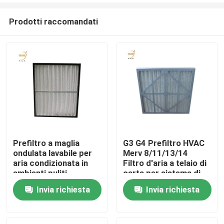
Prodotti raccomandati
Prefiltro a maglia
G3 G4 Prefiltro HVAC
ondulata lavabile per
Merv 8/11/13/14
Casa
aria condizionata in
Filtro d'aria a telaio di
ambienti puliti
carta per sistema di
condizionamento
Invia richiesta
Invia richiesta
Prodotti
d'aria
Video