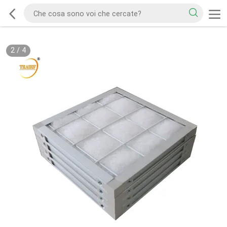
2
/
4