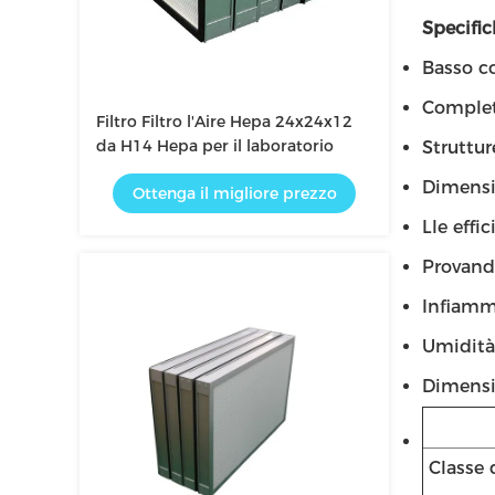
Specifi
Basso co
Complet
Filtro Filtro l'Aire Hepa 24x24x12
da H14 Hepa per il laboratorio
Struttu
Dimensio
Ottenga il migliore prezzo
Lle eff
Provand
Infiamma
Umidità
Dimensi
Classe 