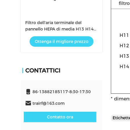
filtro
Filtro dell'aria terminale del
pannello HEPA di media H13 H14
H11
di Mini Pleats Glass Fiber Filter di
Ottenga il migliore prezzo
filtrazione per il cappuccio di
H12
flusso laminare
H13
H14
CONTATTICI
86-13882185117-8:30-17:30
* dimen
trairf@163.com
Contatto ora
Etichet