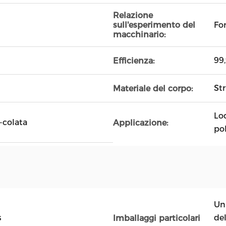
Relazione
Fo
sull'esperimento del
macchinario:
99
Efficienza:
Str
Materiale del corpo:
Loc
-colata
Applicazione:
po
Un 
s
de
Imballaggi particolari