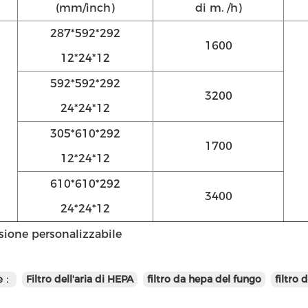
(mm/inch)
di m. /h)
287*592*292
1600
12*24*12
592*592*292
3200
24*24*12
305*610*292
1700
12*24*12
610*610*292
3400
24*24*12
sione personalizzabile
te：
Filtro dell'aria di HEPA
filtro da hepa del fungo
filtro 