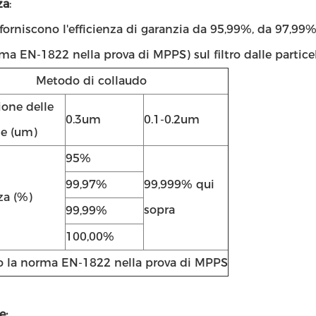
za
:
e forniscono l'efficienza di garanzia da 95,99%, da 97,
ma EN-1822 nella prova di MPPS) sul filtro dalle partic
Metodo di collaudo
one delle
0.3um
0.1-0.2um
le (um)
95%
99,97%
99,999% qui
za (%)
sopra
99,99%
100,00%
 la norma EN-1822 nella prova di MPPS
e: