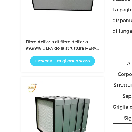
La pagin
disponib
di lunga
Filtro dell'aria di filtro dell'aria
99,99% ULPA della struttura HEPA
della lega di alluminio
Ottenga il migliore prezzo
A 
Corpo 
Struttur
Sep
Griglia 
Sig