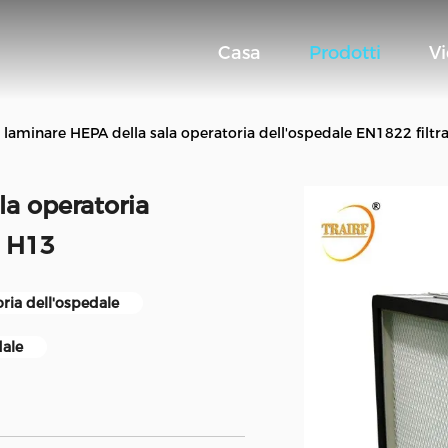
Casa
Prodotti
V
so laminare HEPA della sala operatoria dell'ospedale EN1822 filt
la operatoria
4 H13
oria dell'ospedale
dale