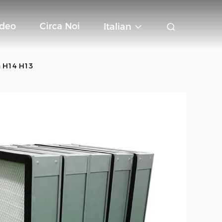
ideo
Circa Noi
Italian
ra H14 H13