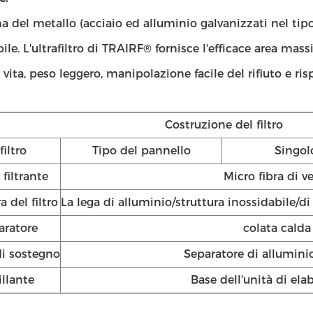
a del metallo (acciaio ed alluminio galvanizzati nel tipo
ile. L'ultrafiltro di TRAIRF® fornisce l'efficace area ma
 vita, peso leggero, manipolazione facile del rifiuto e ri
Costruzione del filtro
filtro
Tipo del pannello
Singol
filtrante
Micro fibra di v
a del filtro
La lega di alluminio/struttura inossidabile/di
aratore
colata calda
di sostegno
Separatore di allumini
illante
Base dell'unità di ela