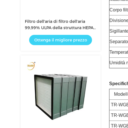
Corpo fil
Division
Filtro dell'aria di filtro dell'aria
99,99% ULPA della struttura HEPA
Sigillant
della lega di alluminio
Ottenga il migliore prezzo
Separato
Tempera
Umidità
Specific
Modell
TR-WGB
TR-WGB
TR-WGB