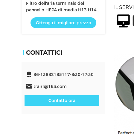
Filtro dell'aria terminale del
IL SERV
pannello HEPA di media H13 H14
di Mini Pleats Glass Fiber Filter di
Ottenga il migliore prezzo
filtrazione per il cappuccio di
flusso laminare
CONTATTICI
86-13882185117-8:30-17:30
trairf@163.com
Contatto ora