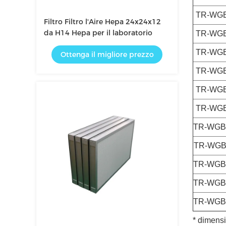
TR-WGB
Filtro Filtro l'Aire Hepa 24x24x12
da H14 Hepa per il laboratorio
TR-WGB
TR-WGB
Ottenga il migliore prezzo
TR-WGB
TR-WGB
TR-WGB
TR-WGB
TR-WGB
TR-WGB
TR-WGB
TR-WGB
* dimens