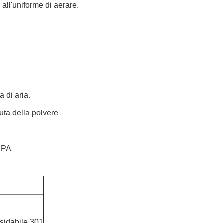
 all'uniforme di aerare.
 di aria.
nuta della polvere
HEPA
ssidabile 301