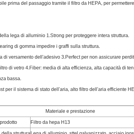
ile prima del passaggio tramite il filtro da HEPA, per permettere
 della lega di alluminio 1.Strong per proteggere intera struttura.
aring di gomma impedire i graffi sulla struttura.
a di versamento dell'adesivo 3.Perfect per non assicurare perdita
iltro di vetro 4.Fiber: media di alta efficienza, alta capacità di te
nza bassa.
ust per il sistema di stato dell'aria, alto filtro dell'aria efficiente 
Materiale e prestazione
prodotto
Filtro da hepa H13
 della struttura
Lega di alluminio, sttel galvanizzato, acciaio ino