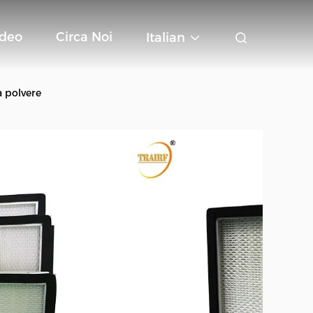
ideo
Circa Noi
Italian
a polvere