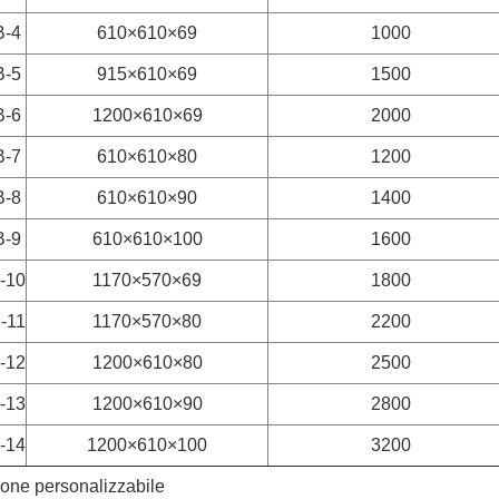
-4
610×610×69
1000
-5
915×610×69
1500
-6
1200×610×69
2000
-7
610×610×80
1200
-8
610×610×90
1400
-9
610×610×100
1600
-10
1170×570×69
1800
-11
1170×570×80
2200
-12
1200×610×80
2500
-13
1200×610×90
2800
-14
1200×610×100
3200
ione personalizzabile