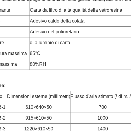
trante
Carta da filtro di alta qualità della vetroresina
e
Adesivo caldo della colata
e
Adesivo del poliuretano
re
di alluminio di carta
tura massima
85°C
 massima
80%RH
he:
o
Dimensioni esterne (millimetri)
Flusso d'aria stimato (³ di m. 
-1
610×640×50
700
-2
915×610×50
1000
-3
1220×610×50
1400