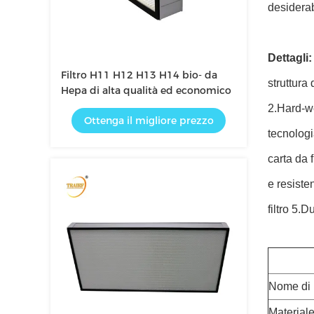
desiderab
Dettagli:
Filtro H11 H12 H13 H14 bio- da
struttura
Hepa di alta qualità ed economico
2.Hard-we
Ottenga il migliore prezzo
tecnologi
carta da f
e resiste
filtro 5.D
Nome di 
Materiale