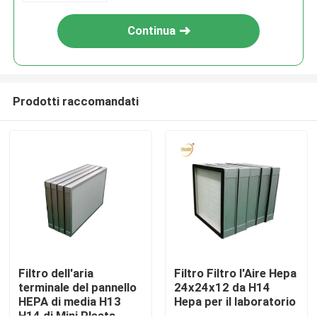
Continua
Prodotti raccomandati
Casa
Prodotti
Filtro dell'aria
Filtro Filtro l'Aire Hepa
terminale del pannello
24x24x12 da H14
HEPA di media H13
Hepa per il laboratorio
Video
H14 di Mini Pleats