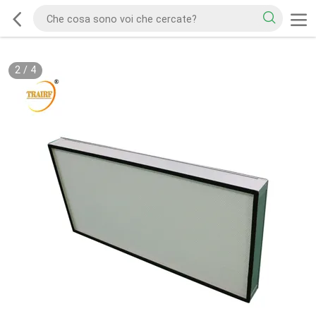
2
/
4