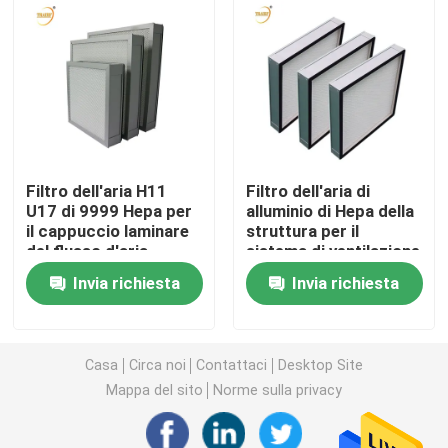
Filtro dell'aria della cabina della pittura
Filtro dell'aria della borsa
Filtro dell'aria di HEPA
Filtro dell'aria H11
Filtro dell'aria di
U17 di 9999 Hepa per
alluminio di Hepa della
il cappuccio laminare
struttura per il
Filtro dell'aria di HVAC
del flusso d'aria
sistema di ventilazione
Invia richiesta
Invia richiesta
Filtro dalla guarnizione HEPA del gel
Casa
Circa noi
Contattaci
Desktop Site
Filtro ad alta temperatura da HEPA
Mappa del sito
Norme sulla privacy
Filtro dalla Banca di V