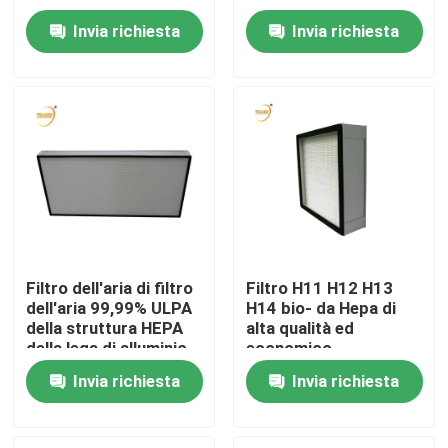
Glass Fiber Filter di
Invia richiesta
Invia richiesta
filtrazione per il
Circa noi
cappuccio di flusso
laminare
Giro della fabbrica
Controllo di qualità
Richieda una citazione
Filtro dell'aria di filtro
Filtro H11 H12 H13
dell'aria 99,99% ULPA
H14 bio- da Hepa di
Filtro profondo dalla piega HEPA
della struttura HEPA
alta qualità ed
della lega di alluminio
economico
Pre filtro dell'aria
Invia richiesta
Invia richiesta
Unità di FFU