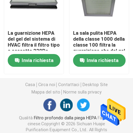
Filtro dell'aria della cabina della pittura
La guarnizione HEPA
La sala pulita HEPA
Filtro dell'aria della borsa
del gel del sistema di
della classe 1000 della
HVAC filtra il filtro tipo
classe 100 filtra la
a cassetta 220Pa
guarnizione che del gel
Filtro dell'aria di HEPA
140Pa
di H14 H13 HEPA
Invia richiesta
Invia richiesta
filtrano 5 micron
Filtro dell'aria di HVAC
Casa
Circa noi
Contattaci
Desktop Site
Filtro dalla guarnizione HEPA del gel
Mappa del sito
Norme sulla privacy
Filtro ad alta temperatura da HEPA
Qualità
Filtro profondo dalla piega HEPA
Fabbrica
cinese.Copyright © 2026 Sichuan Huajie
Filtro dalla Banca di V
Purification Equipment Co., Ltd.. All Rights