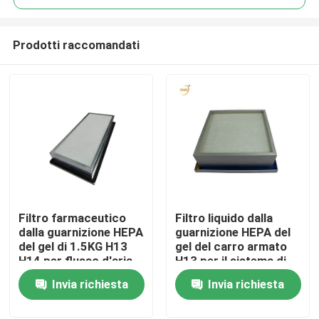
Prodotti raccomandati
Filtro farmaceutico
Filtro liquido dalla
Casa
dalla guarnizione HEPA
guarnizione HEPA del
del gel di 1.5KG H13
gel del carro armato
H14 per flusso d'aria
H13 per il sistema di
Prodotti
laminare
HVAC della sala pulita
Invia richiesta
Invia richiesta
Video