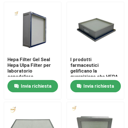
Circa noi
Giro della fabbrica
Controllo di qualità
Hepa Filter Gel Seal
I prodotti
Hepa Ulpa Filter per
farmaceutici
Richieda una citazione
laboratorio
gelificano la
ospedaliero
guarnizione che HEPA
filtrano H14 il filtro
Invia richiesta
Invia richiesta
dell'aria laminare
Filtro profondo dalla piega HEPA
700m3/H
Pre filtro dell'aria
Unità di FFU