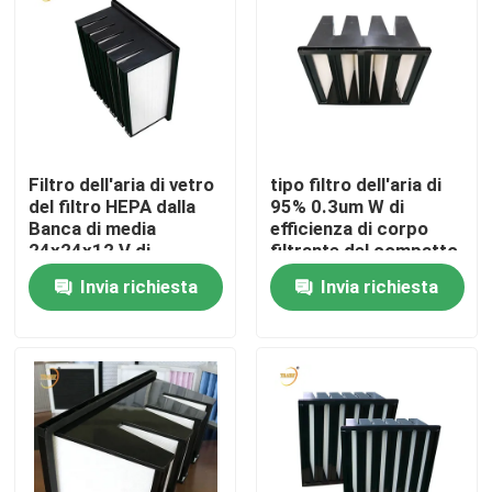
Circa noi
Giro della fabbrica
Filtro dell'aria di vetro
tipo filtro dell'aria di
Controllo di qualità
del filtro HEPA dalla
95% 0.3um W di
Banca di media
efficienza di corpo
24x24x12 V di
filtrante del compatto
Richieda una citazione
Microfine della
per il sistema di HVAC
Invia richiesta
Invia richiesta
struttura di plastica
dell'ABS
Filtro profondo dalla piega HEPA
Pre filtro dell'aria
Unità di FFU