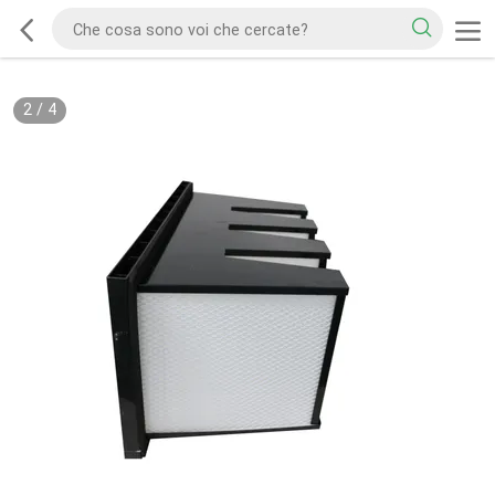
2
/
4