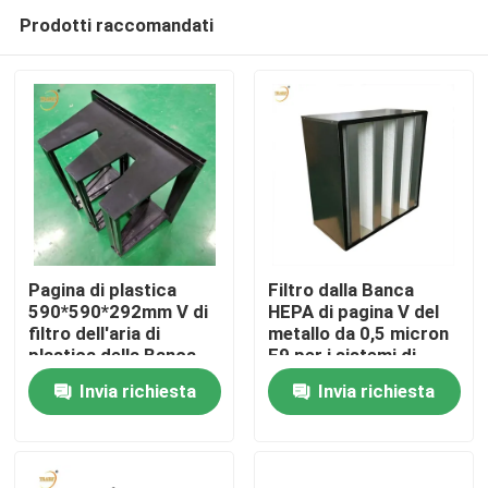
Prodotti raccomandati
Pagina di plastica
Filtro dalla Banca
590*590*292mm V di
HEPA di pagina V del
filtro dell'aria di
metallo da 0,5 micron
Casa
plastica della Banca
F9 per i sistemi di
dell'ABS
condizionamento
Invia richiesta
Invia richiesta
d'aria
Prodotti
Video