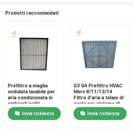
Prodotti raccomandati
Prefiltro a maglia
G3 G4 Prefiltro HVAC
ondulata lavabile per
Merv 8/11/13/14
Casa
aria condizionata in
Filtro d'aria a telaio di
ambienti puliti
carta per sistema di
condizionamento
Invia richiesta
Invia richiesta
Prodotti
d'aria
Video