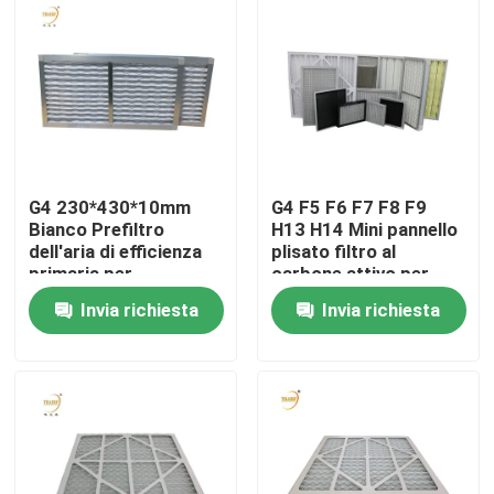
Circa noi
Giro della fabbrica
Controllo di qualità
G4 230*430*10mm
G4 F5 F6 F7 F8 F9
Bianco Prefiltro
H13 H14 Mini pannello
dell'aria di efficienza
plisato filtro al
Richieda una citazione
primaria per
carbone attivo per
condizionatore d'aria
aria condizionata
Invia richiesta
Invia richiesta
domestica
Filtro profondo dalla piega HEPA
Pre filtro dell'aria
Unità di FFU