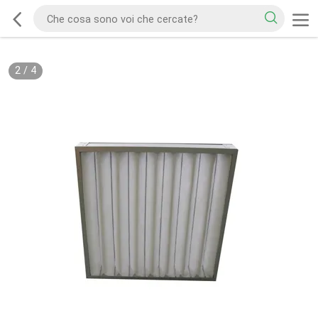
2
/
4