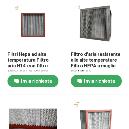
Circa noi
Giro della fabbrica
Controllo di qualità
Filtri Hepa ad alta
Filtro d'aria resistente
temperatura Filtro
alle alte temperature
aria H14 con filtro
Filtro HEPA a maglia
Richieda una citazione
Hepa per la stanza
metallica
pulita
Invia richiesta
Invia richiesta
Filtro profondo dalla piega HEPA
Pre filtro dell'aria
Unità di FFU