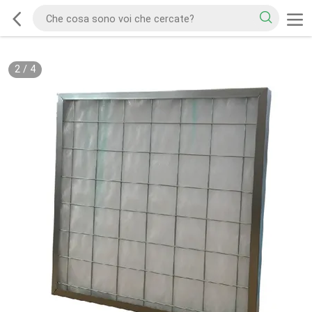
2
/
4