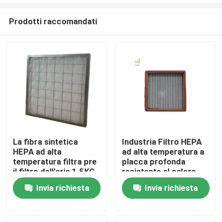
Prodotti raccomandati
La fibra sintetica
Industria Filtro HEPA
HEPA ad alta
ad alta temperatura a
Casa
temperatura filtra pre
placca profonda
il filtro dell'aria 1.5KG
resistente al calore
per apparecchiature
Invia richiesta
Invia richiesta
Prodotti
per forni
Video